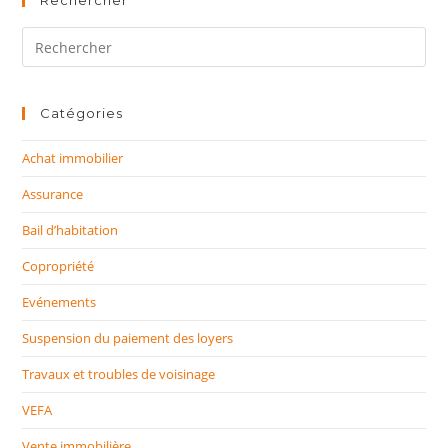
Rechercher
Rechercher
sur
ce
site
Catégories
Achat immobilier
Assurance
Bail d’habitation
Copropriété
Evénements
Suspension du paiement des loyers
Travaux et troubles de voisinage
VEFA
Vente immobilière