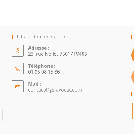
Information de contact
Adresse :
23, rue Nollet 75017 PARIS
Téléphone :
01 85 08 15 86
Mail :
contact@gs-avocat.com
S’ouvre
dans
votre
application
S