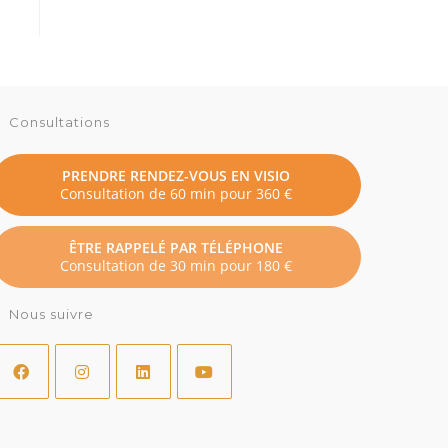
Consultations
PRENDRE RENDEZ-VOUS EN VISIO
Consultation de 60 min pour 360 €
ÊTRE RAPPELÉ PAR TÉLÉPHONE
Consultation de 30 min pour 180 €
Nous suivre
’ouvre
S’ouvre
S’ouvre
S’ouvre
dans
dans
dans
dans