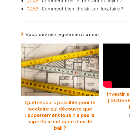
01:43
: Comment fixer le montant du loyer ?
02:52
: Comment bien choisir son locataire ?
Vous devriez également aimer
Investir 
| SOUSSE
Quel recours possible pour le
locataire qui découvre que
l’appartement loué n’a pas la
superficie indiquée dans le
bail ?