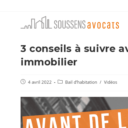
Skip
to
content
3 conseils à suivre 
immobilier
Post
Post
4 avril 2022
Bail d’habitation
/
Vidéos
published:
category: