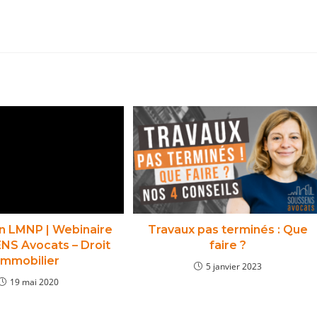
en LMNP | Webinaire
Travaux pas terminés : Que
NS Avocats – Droit
faire ?
immobilier
5 janvier 2023
19 mai 2020