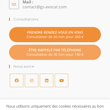
Mail :
contact@gs-avocat.com
S’ouvre
dans
votre
Consultations
application
PRENDRE RENDEZ-VOUS EN VISIO
Consultation de 60 min pour 360 €
ÊTRE RAPPELÉ PAR TÉLÉPHONE
Consultation de 30 min pour 180 €
Nous suivre
S’ouvre
S’ouvre
S’ouvre
S’ouvre
dans
dans
dans
dans
un
un
un
un
Nous utilisons uniquement des cookies nécessaires au bon
Mentions légales
nouvel
nouvel
nouvel
nouvel