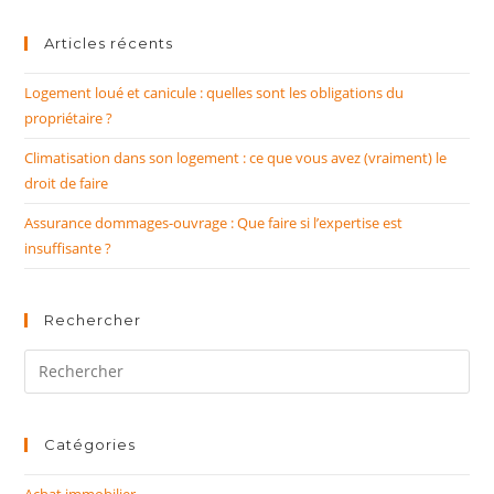
Articles récents
Logement loué et canicule : quelles sont les obligations du
propriétaire ?
Climatisation dans son logement : ce que vous avez (vraiment) le
droit de faire
Assurance dommages-ouvrage : Que faire si l’expertise est
insuffisante ?
Rechercher
Rechercher
sur
ce
site
Catégories
Achat immobilier